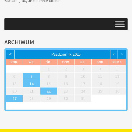
6 latki – „Tak, Jezus mnie kocha”.
ARCHIWUM
<
>
Październik 2025
▼
PON.
WT.
ŚR.
CZW.
PT.
SOB.
NIEDZ.
1
2
3
4
5
6
7
8
9
10
11
12
13
14
15
16
17
18
19
20
21
22
23
24
25
26
27
28
29
30
31