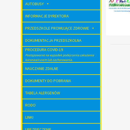
AUTOBUSY
INFORMACJE DYREKTORA
PRZEDSZKOLE PROMUJĄCE ZDROWIE
DOKUMENTACJA PRZEDSZKOLNA
PROCEDURA COVID-19
Postępowanie na wypadek podejrzenia zakażenia
koronawirusem lub zachorowania.
NAUCZANIE ZDALNE
DOKUMENTY DO POBRANIA
TABELA ALERGENÓW
RODO
LINKI
UBEZPIECZENIE