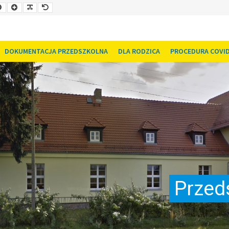
Smaller
Larger
Readable
Default
Font
Font
Font
Font
DOKUMENTACJA PRZEDSZKOLNA
DLA RODZICA
PROCEDURA COVID