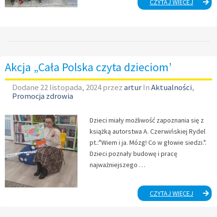
„DZIEŃ
CZYTAJ WIĘCEJ
BURAKA
Akcja „Cała Polska czyta dzieciom’
Dodane
22 listopada, 2024
przez
artur
In
Aktualności
,
Promocja zdrowia
Dzieci miały możliwość zapoznania się z
książką autorstwa A. Czerwińskiej Rydel
pt.:"Wiem i ja. Mózg! Co w głowie siedzi.".
Dzieci poznały budowę i pracę
najważniejszego …
AKCJA
CZYTAJ WIĘCEJ
„CAŁA
POLSKA