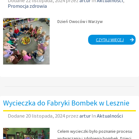
Dodane
22 listopada, 2024
przez
artur
In
Aktualności
,
Promocja zdrowia
Dzień Owoców i Warzyw
DZIEŃ
CZYTAJ WIĘCEJ
OWOCÓ
I
WARZY
Wycieczka do Fabryki Bombek w Lesznie
Dodane
20 listopada, 2024
przez
artur
In
Aktualności
Celem wycieczki było poznanie procesu
wytwarzania i zdobienia bombek. Dzieci