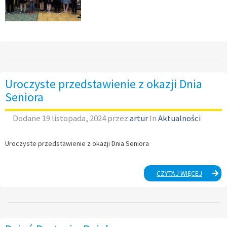
Uroczyste przedstawienie z okazji Dnia
Seniora
Dodane
19 listopada, 2024
przez
artur
In
Aktualności
Uroczyste przedstawienie z okazji Dnia Seniora
UROCZY
CZYTAJ WIĘCEJ
PRZEDST
Z
OKAZJI
DNIA
SENIOR