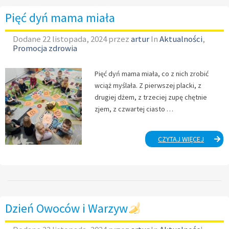
W
KLUCZEW
Pięć dyń mama miała
Dodane
22 listopada, 2024
przez
artur
In
Aktualności
,
Promocja zdrowia
Pięć dyń mama miała, co z nich zrobić
wciąż myślała. Z pierwszej placki, z
drugiej dżem, z trzeciej zupę chętnie
zjem, z czwartej ciasto …
PIĘĆ
CZYTAJ WIĘCEJ
DYŃ
MAMA
MIAŁA
Dzień Owoców i Warzyw