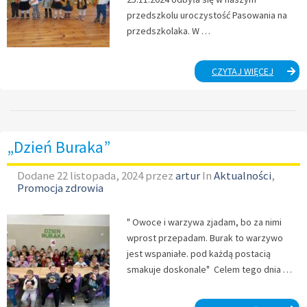
przedszkolu uroczystość Pasowania na
przedszkolaka. W …
UROCZY
CZYTAJ WIĘCEJ
PASOWA
NA
PRZEDS
„Dzień Buraka”
Dodane
22 listopada, 2024
przez
artur
In
Aktualności
,
Promocja zdrowia
" Owoce i warzywa zjadam, bo za nimi
wprost przepadam. Burak to warzywo
jest wspaniałe. pod każdą postacią
smakuje doskonale" Celem tego dnia …