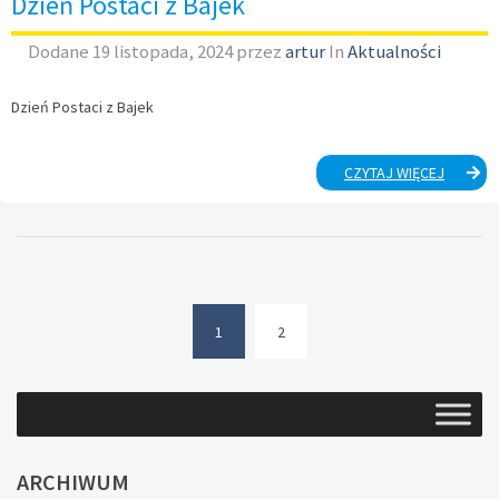
Dzień Postaci z Bajek
Dodane
19 listopada, 2024
przez
artur
In
Aktualności
Dzień Postaci z Bajek
DZIEŃ
CZYTAJ WIĘCEJ
POSTAC
Z
BAJEK
1
2
(current)
ARCHIWUM