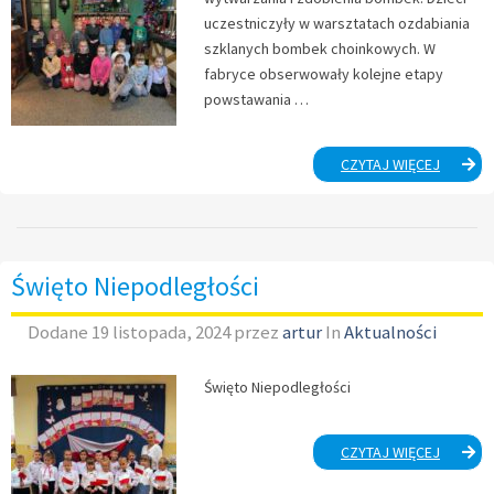
uczestniczyły w warsztatach ozdabiania
szklanych bombek choinkowych. W
fabryce obserwowały kolejne etapy
powstawania …
WYCIEC
CZYTAJ WIĘCEJ
DO
FABRYKI
BOMBE
W
LESZNIE
Święto Niepodległości
Dodane
19 listopada, 2024
przez
artur
In
Aktualności
Święto Niepodległości
ŚWIĘTO
CZYTAJ WIĘCEJ
NIEPOD