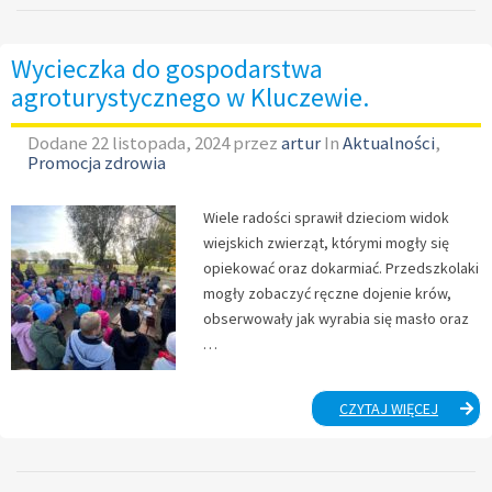
CZYTA
DZIECIO
Wycieczka do gospodarstwa
agroturystycznego w Kluczewie.
Dodane
22 listopada, 2024
przez
artur
In
Aktualności
,
Promocja zdrowia
Wiele radości sprawił dzieciom widok
wiejskich zwierząt, którymi mogły się
opiekować oraz dokarmiać. Przedszkolaki
mogły zobaczyć ręczne dojenie krów,
obserwowały jak wyrabia się masło oraz
…
WYCIEC
CZYTAJ WIĘCEJ
DO
GOSPO
AGROTU