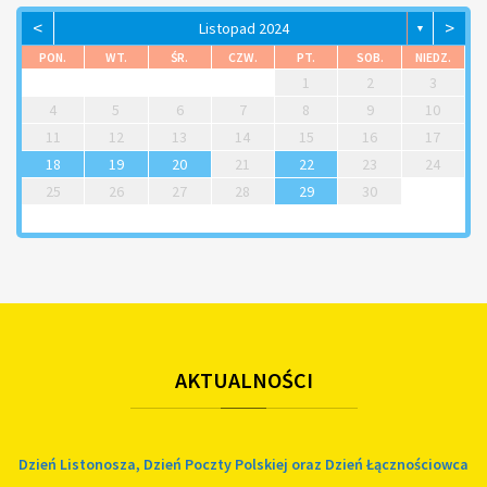
<
>
Listopad 2024
▼
PON.
WT.
ŚR.
CZW.
PT.
SOB.
NIEDZ.
1
2
3
4
5
6
7
8
9
10
11
12
13
14
15
16
17
18
19
20
21
22
23
24
25
26
27
28
29
30
AKTUALNOŚCI
Dzień Listonosza, Dzień Poczty Polskiej oraz Dzień Łącznościowca