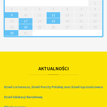
1
2
3
4
5
6
7
8
9
10
11
12
13
14
15
16
17
18
19
20
21
22
23
24
25
26
27
28
29
30
31
AKTUALNOŚCI
Dzień Listonosza, Dzień Poczty Polskiej oraz Dzień Łącznościowca
Dzień Edukacji Narodowej