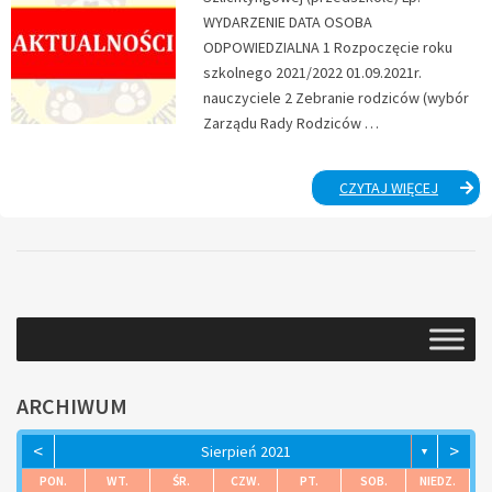
WYDARZENIE DATA OSOBA
ODPOWIEDZIALNA 1 Rozpoczęcie roku
szkolnego 2021/2022 01.09.2021r.
nauczyciele 2 Zebranie rodziców (wybór
Zarządu Rady Rodziców …
ORGANI
CZYTAJ WIĘCEJ
ROKU
SZKOLN
2021/20
ARCHIWUM
<
>
Sierpień 2021
▼
PON.
WT.
ŚR.
CZW.
PT.
SOB.
NIEDZ.