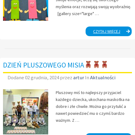
myślenia oraz rozwijają swoją wyobraźnię.
[gallery size="large" …
DZIEŃ
CZYTAJ WIĘCEJ
KREDKI
DZIEŃ PLUSZOWEGO MISIA
Dodane
02 grudnia, 2024
przez
artur
In
Aktualności
Pluszowy miś to najlepszy przyjaciel
każdego dziecka, ukochana maskotka na
dobre i złe chwile. Można go przytulić a
nawet powiedzieć mu o czymś bardzo
ważnym. Z …