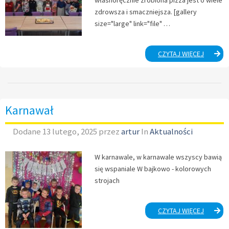
zdrowsza i smaczniejsza. [gallery
size="large" link="file" …
DZIEŃ
CZYTAJ WIĘCEJ
PIZZY
Karnawał
Dodane
13 lutego, 2025
przez
artur
In
Aktualności
W karnawale, w karnawale wszyscy bawią
się wspaniale W bajkowo - kolorowych
strojach
KARNAW
CZYTAJ WIĘCEJ