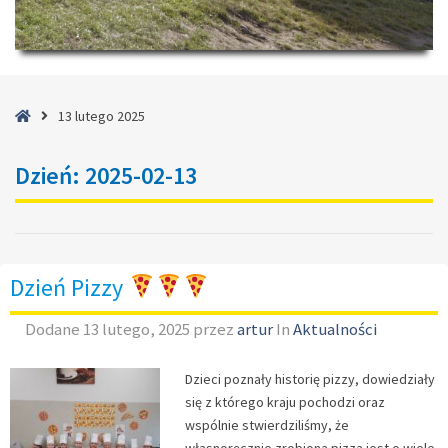
Strona
13 lutego 2025
główna
Dzień:
2025-02-13
Dzień Pizzy
Dodane
13 lutego, 2025
przez
artur
In
Aktualności
Dzieci poznały historię pizzy, dowiedziały
się z którego kraju pochodzi oraz
wspólnie stwierdziliśmy, że
własnoręcznie zrobiona pizza jest o wiele