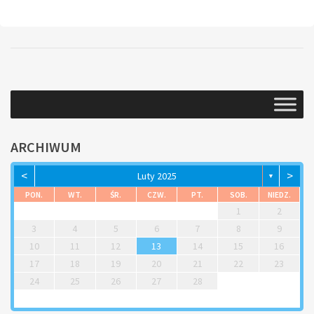
ARCHIWUM
<
>
Luty 2025
▼
PON.
WT.
ŚR.
CZW.
PT.
SOB.
NIEDZ.
1
2
3
4
5
6
7
8
9
10
11
12
13
14
15
16
17
18
19
20
21
22
23
24
25
26
27
28