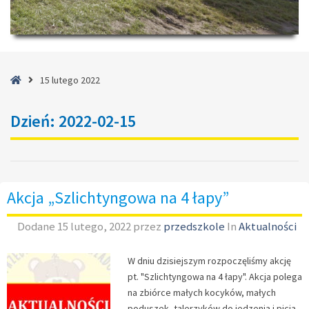
Strona
15 lutego 2022
główna
Dzień:
2022-02-15
Akcja „Szlichtyngowa na 4 łapy”
Dodane
15 lutego, 2022
przez
przedszkole
In
Aktualności
W dniu dzisiejszym rozpoczęliśmy akcję
pt. "Szlichtyngowa na 4 łapy". Akcja polega
na zbiórce małych kocyków, małych
poduszek, talerzyków do jedzenia i picia,