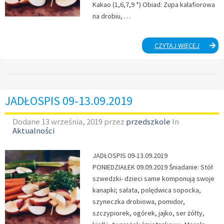
Kakao (1,6,7,9 *) Obiad: Zupa kalafiorowa
na drobiu, …
JADŁOS
CZYTAJ WIĘCEJ
16-
20.09.20
JADŁOSPIS 09-13.09.2019
Dodane
13 września, 2019
przez
przedszkole
In
Aktualności
JADŁOSPIS 09-13.09.2019
PONIEDZIAŁEK 09.09.2019 Śniadanie: Stół
szwedzki- dzieci same komponują swoje
kanapki; sałata, polędwica sopocka,
szyneczka drobiowa, pomidor,
szczypiorek, ogórek, jajko, ser żółty,