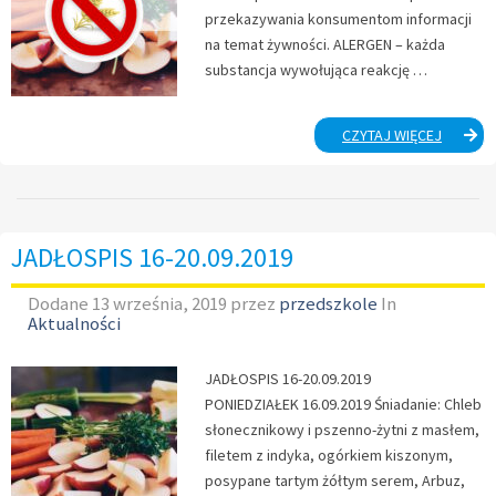
przekazywania konsumentom informacji
na temat żywności. ALERGEN – każda
substancja wywołująca reakcję …
TABELA
CZYTAJ WIĘCEJ
ALERGE
JADŁOSPIS 16-20.09.2019
Dodane
13 września, 2019
przez
przedszkole
In
Aktualności
JADŁOSPIS 16-20.09.2019
PONIEDZIAŁEK 16.09.2019 Śniadanie: Chleb
słonecznikowy i pszenno-żytni z masłem,
filetem z indyka, ogórkiem kiszonym,
posypane tartym żółtym serem, Arbuz,