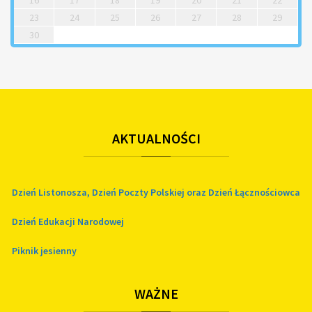
16
17
18
19
20
21
22
23
24
25
26
27
28
29
30
AKTUALNOŚCI
Dzień Listonosza, Dzień Poczty Polskiej oraz Dzień Łącznościowca
Dzień Edukacji Narodowej
Piknik jesienny
WAŻNE