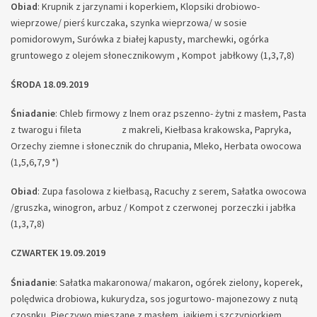
Obiad
: Krupnik z jarzynami i koperkiem, Klopsiki drobiowo-
wieprzowe/ pierś kurczaka, szynka wieprzowa/ w sosie
pomidorowym, Surówka z białej kapusty, marchewki, ogórka
gruntowego z olejem słonecznikowym , Kompot jabłkowy (1,3,7,8)
ŚRODA 18.09.2019
Śniadanie
: Chleb firmowy z lnem oraz pszenno- żytni z masłem, Pasta
z twarogu i fileta z makreli, Kiełbasa krakowska, Papryka,
Orzechy ziemne i słonecznik do chrupania, Mleko, Herbata owocowa
(1,5,6,7,9 *)
Obiad
: Zupa fasolowa z kiełbasą, Racuchy z serem, Sałatka owocowa
/gruszka, winogron, arbuz / Kompot z czerwonej porzeczki i jabłka
(1,3,7,8)
CZWARTEK 19.09.2019
Śniadanie
: Sałatka makaronowa/ makaron, ogórek zielony, koperek,
polędwica drobiowa, kukurydza, sos jogurtowo- majonezowy z nutą
czosnku, Pieczywo mieszane z masłem, jajkiem i szczypiorkiem,