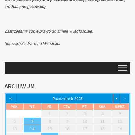
źródlaną niegazowaną.
Zastrzegamy sobie prawo do zmian w jadłospisie.
Sporządziła: Marlena Michalska
ARCHIWUM
<
>
Październik 2025
▼
PON.
WT.
ŚR.
CZW.
PT.
SOB.
NIEDZ.
1
2
3
4
5
6
7
8
9
10
11
12
13
14
15
16
17
18
19