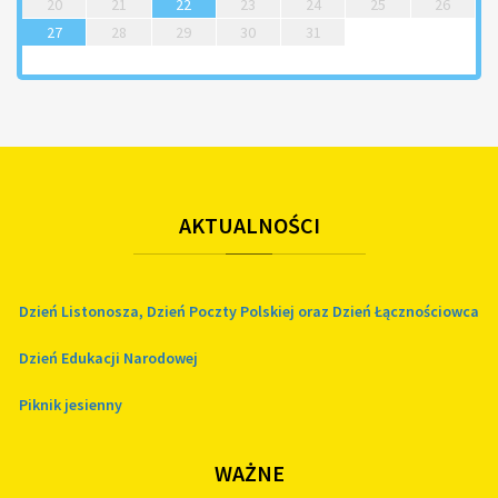
20
21
22
23
24
25
26
27
28
29
30
31
AKTUALNOŚCI
Dzień Listonosza, Dzień Poczty Polskiej oraz Dzień Łącznościowca
Dzień Edukacji Narodowej
Piknik jesienny
WAŻNE