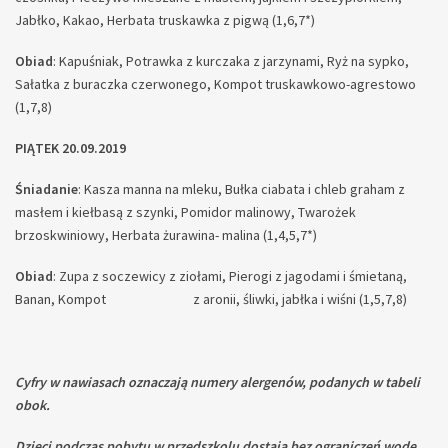
Jabłko, Kakao, Herbata truskawka z pigwą (1,6,7*)
Obiad
: Kapuśniak, Potrawka z kurczaka z jarzynami, Ryż na sypko,
Sałatka z buraczka czerwonego, Kompot truskawkowo-agrestowo
(1,7,8)
PIĄTEK 20.09.2019
Śniadanie
: Kasza manna na mleku, Bułka ciabata i chleb graham z
masłem i kiełbasą z szynki, Pomidor malinowy, Twarożek
brzoskwiniowy, Herbata żurawina- malina (1,4,5,7*)
Obiad
: Zupa z soczewicy z ziołami, Pierogi z jagodami i śmietaną,
Banan, Kompot z aronii, śliwki, jabłka i wiśni (1,5,7,8)
Cyfry w nawiasach oznaczają numery alergenów, podanych w tabeli
obok.
Dzieci podczas pobytu w przedszkolu dostają bez ograniczeń wodę