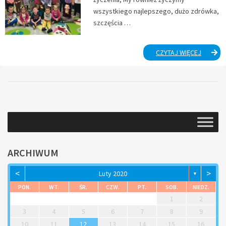
wszystkiego najlepszego, dużo zdrówka,
szczęścia …
URODZI
CZYTAJ WIĘCEJ
ŁUKASZ
ARCHIWUM
<
>
Luty 2020
▼
PON.
WT.
ŚR.
CZW.
PT.
SOB.
NIEDZ.
1
2
3
4
5
6
7
8
9
10
11
12
13
14
15
16