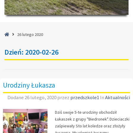
Strona
26 lutego 2020
główna
Dzień:
2020-02-26
Urodziny Łukasza
Dodane
26 lutego, 2020
przez
przedszkole1
In
Aktualności
Dziś swoje 5-te urodziny obchodził
Łukaszek z grupy "Biedronek". Dzieciaczki
zaśpiewały Sto lat koledze oraz złożyły
życzenia, My również życzymy