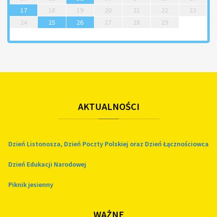
17
18
19
20
21
22
23
24
25
26
27
28
29
AKTUALNOŚCI
Dzień Listonosza, Dzień Poczty Polskiej oraz Dzień Łącznościowca
Dzień Edukacji Narodowej
Piknik jesienny
WAŻNE