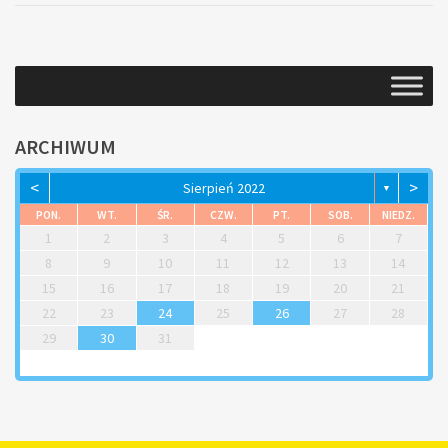
ARCHIWUM
<
>
Sierpień 2022
▼
PON.
WT.
ŚR.
CZW.
PT.
SOB.
NIEDZ.
1
2
3
4
5
6
7
8
9
10
11
12
13
14
15
16
17
18
19
20
21
22
23
24
25
26
27
28
29
30
31