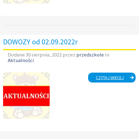
DOWOZY od 02.09.2022r
Dodane
30 sierpnia, 2022
przez
przedszkole
In
Aktualności
DOWOZ
CZYTAJ WIĘCEJ
OD
02.09.2