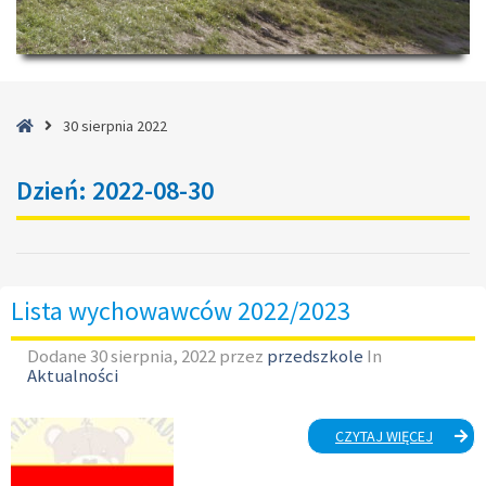
Strona
30 sierpnia 2022
główna
Dzień:
2022-08-30
Lista wychowawców 2022/2023
Dodane
30 sierpnia, 2022
przez
przedszkole
In
Aktualności
LISTA
CZYTAJ WIĘCEJ
WYCHO
2022/20