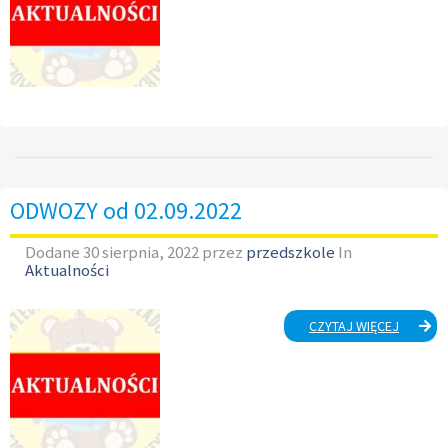
ODWOZY od 02.09.2022
Dodane
30 sierpnia, 2022
przez
przedszkole
In
Aktualności
ODWOZ
CZYTAJ WIĘCEJ
OD
02.09.20