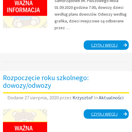
Samorządowe im. Pluszowego Misia
01.09.2020 godzina 7.00, dowozy dzieci
według planu dowozów. Odwozy według
grafika, dzieci miejscowe są odbierane
przez …
ORGANI
CZYTAJ WIĘCEJ
ROZPOC
ROKU
1
WRZEŚN
2020/20
Rozpoczęcie roku szkolnego:
dowozy/odwozy
Dodane
27 sierpnia, 2020
przez
Krzysztof
In
Aktualności
ROZPOC
CZYTAJ WIĘCEJ
ROKU
SZKOLN
DOWOZ