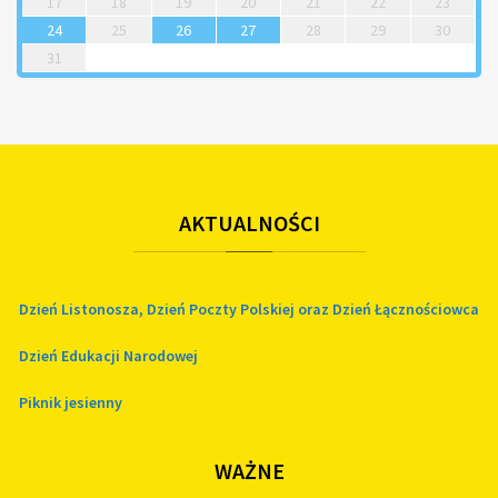
17
18
19
20
21
22
23
24
25
26
27
28
29
30
31
AKTUALNOŚCI
Dzień Listonosza, Dzień Poczty Polskiej oraz Dzień Łącznościowca
Dzień Edukacji Narodowej
Piknik jesienny
WAŻNE