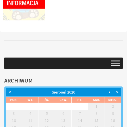
ARCHIWUM
<
>
Sierpień 2020
▼
PON.
WT.
ŚR.
CZW.
PT.
SOB.
NIEDZ.
1
2
3
4
5
6
7
8
9
10
11
12
13
14
15
16