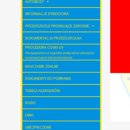
AUTOBUSY
INFORMACJE DYREKTORA
PRZEDSZKOLE PROMUJĄCE ZDROWIE
DOKUMENTACJA PRZEDSZKOLNA
PROCEDURA COVID-19
Postępowanie na wypadek podejrzenia zakażenia
koronawirusem lub zachorowania.
NAUCZANIE ZDALNE
DOKUMENTY DO POBRANIA
TABELA ALERGENÓW
RODO
LINKI
UBEZPIECZENIE