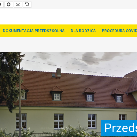
Smaller
Larger
Readable
Default
Font
Font
Font
Font
DOKUMENTACJA PRZEDSZKOLNA
DLA RODZICA
PROCEDURA COVID