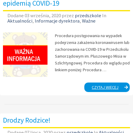
epidemią COVID-19
Dodane
03 września, 2020
przez
przedszkole
In
Aktualności
,
Informacje dyrektora
,
Ważne
Procedura postępowania na wypadek
podejrzenia zakażenia koronawirusem lub
zachorowania na COVID-19 w Przedszkolu
Samorządowym im. Pluszowego Misia w
Szlichtyngowej. Procedura do wglądu pod
linkiem poniżej: Procedura …
PROCED
CZYTAJ WIĘCEJ
PODSTĘ
W
ZWIĄZK
Z
EPIDEMI
Drodzy Rodzice!
COVID-
19
Dodane
07 lipca, 2020
przez
przedszkole
In
Aktualności
,