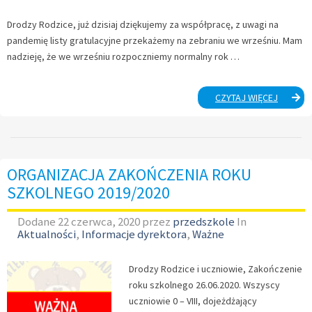
Drodzy Rodzice, już dzisiaj dziękujemy za współpracę, z uwagi na
pandemię listy gratulacyjne przekażemy na zebraniu we wrześniu. Mam
nadzieję, że we wrześniu rozpoczniemy normalny rok …
DRODZY
CZYTAJ WIĘCEJ
RODZIC
DZIĘKU
ZA
WSPÓŁP
ORGANIZACJA ZAKOŃCZENIA ROKU
SZKOLNEGO 2019/2020
Dodane
22 czerwca, 2020
przez
przedszkole
In
Aktualności
,
Informacje dyrektora
,
Ważne
Drodzy Rodzice i uczniowie, Zakończenie
roku szkolnego 26.06.2020. Wszyscy
uczniowie 0 – VIII, dojeżdżający