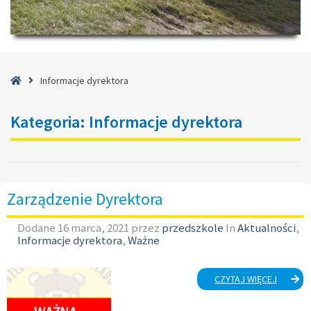
Strona
Informacje dyrektora
główna
Kategoria:
Informacje dyrektora
Zarządzenie Dyrektora
Dodane
16 marca, 2021
przez
przedszkole
In
Aktualności
,
Informacje dyrektora
,
Ważne
ZARZĄD
CZYTAJ WIĘCEJ
DYREKT