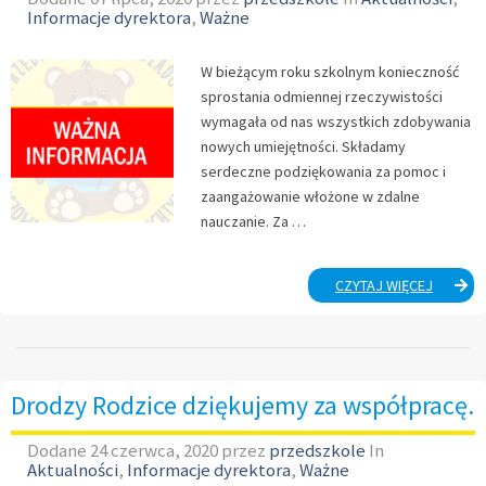
Informacje dyrektora
,
Ważne
W bieżącym roku szkolnym konieczność
sprostania odmiennej rzeczywistości
wymagała od nas wszystkich zdobywania
nowych umiejętności. Składamy
serdeczne podziękowania za pomoc i
zaangażowanie włożone w zdalne
nauczanie. Za …
DRODZY
CZYTAJ WIĘCEJ
RODZICE
Drodzy Rodzice dziękujemy za współpracę.
Dodane
24 czerwca, 2020
przez
przedszkole
In
Aktualności
,
Informacje dyrektora
,
Ważne