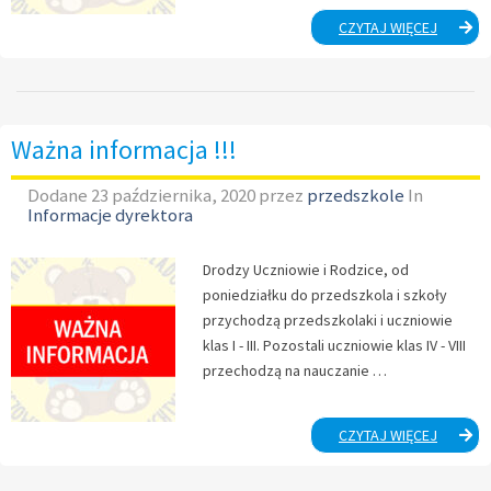
PANI
CZYTAJ WIĘCEJ
BURMIS
JAKO
ŚW.
MIKOŁA
W
Ważna informacja !!!
PRZEDS
Dodane
23 października, 2020
przez
przedszkole
In
Informacje dyrektora
Drodzy Uczniowie i Rodzice, od
poniedziałku do przedszkola i szkoły
przychodzą przedszkolaki i uczniowie
klas I - III. Pozostali uczniowie klas IV - VIII
przechodzą na nauczanie …
WAŻNA
CZYTAJ WIĘCEJ
INFORM
!!!