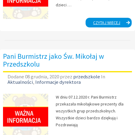
dzieci …
INFORM
CZYTAJ WIĘCEJ
DLA
RODZIC
SZKOŁY
I
PRZEDS
Pani Burmistrz jako Św. Mikołaj w
ZESPOŁ
Przedszkolu
PLACÓW
EDUKAC
Dodane
08 grudnia, 2020
przez
przedszkole
In
W
Aktualności
,
Informacje dyrektora
SZLICH
W dniu 07.12.2020 r. Pani Burmistrz
przekazała mikołajkowe prezenty dla
wszystkich grup przedszkolnych.
Wszystkie dzieci bardzo dziękują i
Pozdrawiają