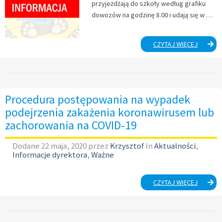
przyjeżdżają do szkoły według grafiku
dowozów na godzinę 8.00 i udają się w …
ORGANI
CZYTAJ WIĘCEJ
ZAKOŃC
ROKU
SZKOLN
2019/20
Procedura postępowania na wypadek
podejrzenia zakażenia koronawirusem lub
zachorowania na COVID-19
Dodane
22 maja, 2020
przez
Krzysztof
In
Aktualności
,
Informacje dyrektora
,
Ważne
PROCED
CZYTAJ WIĘCEJ
POSTĘP
NA
WYPADE
PODEJR