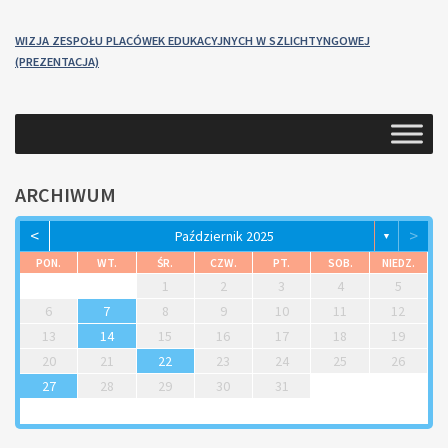
W
I
Z
J
A
Z
E
S
P
O
Ł
U
P
L
A
C
Ó
W
E
K
E
D
U
K
A
C
Y
J
N
Y
C
H
W
S
Z
L
I
C
H
T
Y
N
G
O
W
E
J
(PREZENTACJA)
ARCHIWUM
<
>
Październik 2025
▼
PON.
WT.
ŚR.
CZW.
PT.
SOB.
NIEDZ.
1
2
3
4
5
6
7
8
9
10
11
12
13
14
15
16
17
18
19
20
21
22
23
24
25
26
27
28
29
30
31