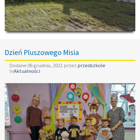
Dzień Pluszowego Misia
Dodane
06 grudnia, 2021
przez
przedszkole
In
Aktualności