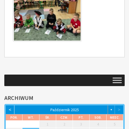
ARCHIWUM
<
>
Październik 2025
▼
PON.
WT.
ŚR.
CZW.
PT.
SOB.
NIEDZ.
1
2
3
4
5