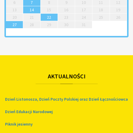
6
7
8
9
10
11
12
13
14
15
16
17
18
19
20
21
22
23
24
25
26
27
28
29
30
31
AKTUALNOŚCI
Dzień Listonosza, Dzień Poczty Polskiej oraz Dzień Łącznościowca
Dzień Edukacji Narodowej
Piknik jesienny