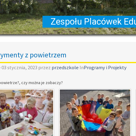
rymenty z powietrzem
e
03 stycznia, 2023
przez
przedszkole
In
Programy i Projekty
 powietrze?, czy można je zobaczy?