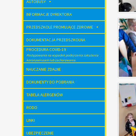
AUTOBUSY
INFORMACJE DYREKTORA
PRZEDSZKOLE PROMUJĄCE ZDROWIE
DOKUMENTACJA PRZEDSZKOLNA
PROCEDURA COVID-19
Postępowanie na wypadek podejrzenia zakażenia
koronawirusem lub zachorowania.
NAUCZANIE ZDALNE
DOKUMENTY DO POBRANIA
TABELA ALERGENÓW
RODO
LINKI
UBEZPIECZENIE