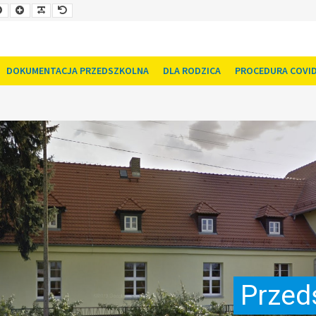
Smaller
Larger
Readable
Default
Font
Font
Font
Font
DOKUMENTACJA PRZEDSZKOLNA
DLA RODZICA
PROCEDURA COVID