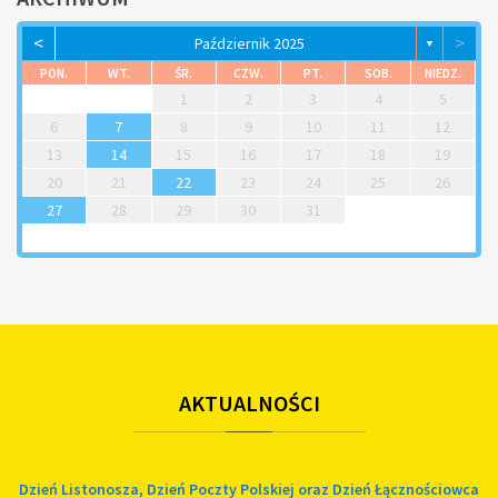
<
>
Październik 2025
▼
PON.
WT.
ŚR.
CZW.
PT.
SOB.
NIEDZ.
1
2
3
4
5
6
7
8
9
10
11
12
13
14
15
16
17
18
19
20
21
22
23
24
25
26
27
28
29
30
31
AKTUALNOŚCI
Dzień Listonosza, Dzień Poczty Polskiej oraz Dzień Łącznościowca