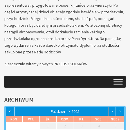
zaprezentowali przygotowane piosenki, tańce oraz wierszyki. Po
części artystycznej dzieci obiecały zgodnie bawić się w przedszkolu,
przychodzić każdego dnia z uśmiechem, słuchać pań, pomagać
kolegom oraz być dzielnym przedszkolakiem. Po złożonej obietnicy
nastąpił akt pasowania, czyli dotknięcie ramienia każdego
przedszkolaka ogromną kredką przez Pana Dyrektora. Na pamiątkę
tego wydarzenia każde dziecko otrzymało dyplom oraz słodkości
zakupione przez Radę Rodziców.
Serdecznie witamy nowych PRZEDSZKOLAKÓW
ARCHIWUM
<
>
Październik 2025
▼
PON.
WT.
ŚR.
CZW.
PT.
SOB.
NIEDZ.
1
2
3
4
5