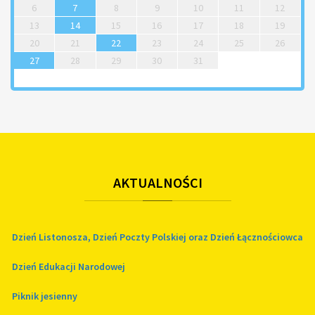
6
7
8
9
10
11
12
13
14
15
16
17
18
19
20
21
22
23
24
25
26
27
28
29
30
31
AKTUALNOŚCI
Dzień Listonosza, Dzień Poczty Polskiej oraz Dzień Łącznościowca
Dzień Edukacji Narodowej
Piknik jesienny