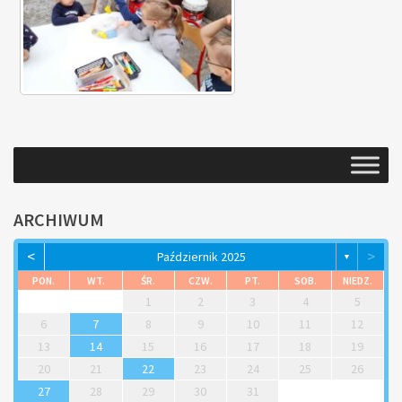
ARCHIWUM
<
>
Październik 2025
▼
PON.
WT.
ŚR.
CZW.
PT.
SOB.
NIEDZ.
1
2
3
4
5
6
7
8
9
10
11
12
13
14
15
16
17
18
19
20
21
22
23
24
25
26
27
28
29
30
31