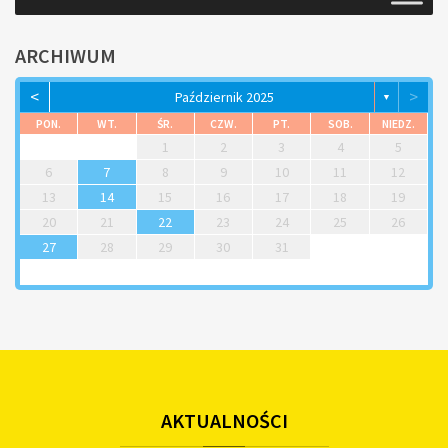
ARCHIWUM
<
>
Październik 2025
▼
PON.
WT.
ŚR.
CZW.
PT.
SOB.
NIEDZ.
1
2
3
4
5
6
7
8
9
10
11
12
13
14
15
16
17
18
19
20
21
22
23
24
25
26
27
28
29
30
31
AKTUALNOŚCI