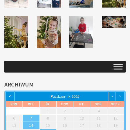
ARCHIWUM
<
>
Październik 2025
▼
PON.
WT.
ŚR.
CZW.
PT.
SOB.
NIEDZ.
1
2
3
4
5
6
7
8
9
10
11
12
13
14
15
16
17
18
19