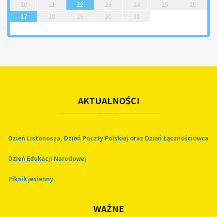
20
21
22
23
24
25
26
27
28
29
30
31
AKTUALNOŚCI
Dzień Listonosza, Dzień Poczty Polskiej oraz Dzień Łącznościowca
Dzień Edukacji Narodowej
Piknik jesienny
WAŻNE