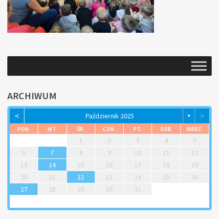
ARCHIWUM
<
>
Październik 2025
▼
PON.
WT.
ŚR.
CZW.
PT.
SOB.
NIEDZ.
1
2
3
4
5
6
7
8
9
10
11
12
13
14
15
16
17
18
19
20
21
22
23
24
25
26
27
28
29
30
31