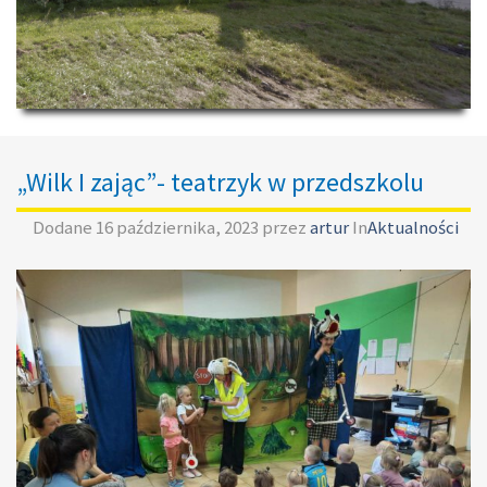
„Wilk I zając”- teatrzyk w przedszkolu
Dodane
16 października, 2023
przez
artur
In
Aktualności