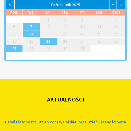
<
>
Październik 2025
▼
PON.
WT.
ŚR.
CZW.
PT.
SOB.
NIEDZ.
1
2
3
4
5
6
7
8
9
10
11
12
13
14
15
16
17
18
19
20
21
22
23
24
25
26
27
28
29
30
31
AKTUALNOŚCI
Dzień Listonosza, Dzień Poczty Polskiej oraz Dzień Łącznościowca