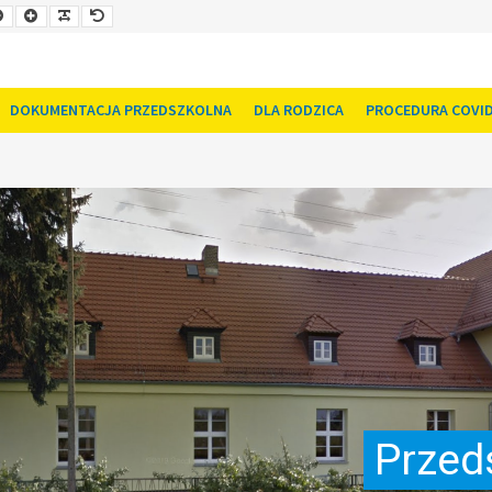
Smaller
Larger
Readable
Default
Font
Font
Font
Font
DOKUMENTACJA PRZEDSZKOLNA
DLA RODZICA
PROCEDURA COVID